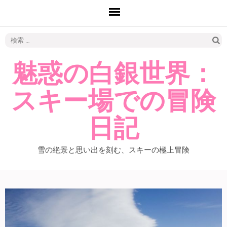
検
索:
魅惑の白銀世界：
スキー場での冒険
日記
雪の絶景と思い出を刻む、スキーの極上冒険