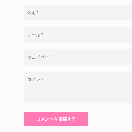
ー
シ
ョ
ン