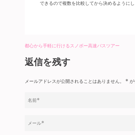
できるので複数を比較してから決めるようにし
都心から手軽に行けるスノボー高速バスツアー
投
稿
返信を残す
ナ
ビ
メールアドレスが公開されることはありません。
*
が
ゲ
ー
シ
ョ
ン